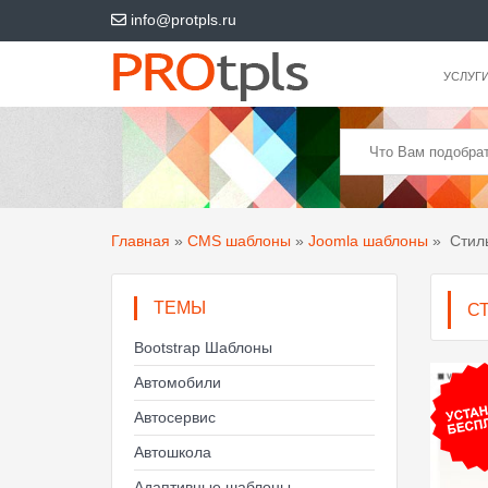
info@protpls.ru
УСЛУГ
Главная
»
CMS шаблоны
»
Joomla шаблоны
»
Стиль
ТЕМЫ
С
Bootstrap Шаблоны
Автомобили
Автосервис
Автошкола
Адаптивные шаблоны