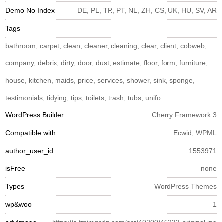
Demo No Index
DE, PL, TR, PT, NL, ZH, CS, UK, HU, SV, AR
Tags
bathroom, carpet, clean, cleaner, cleaning, clear, client, cobweb,
company, debris, dirty, door, dust, estimate, floor, form, furniture,
house, kitchen, maids, price, services, shower, sink, sponge,
testimonials, tidying, tips, toilets, trash, tubs, unifo
WordPress Builder
Cherry Framework 3
Compatible with
Ecwid, WPML
author_user_id
1553971
isFree
none
Types
WordPress Themes
wp&woo
1