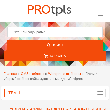
Toggl
naviga
ПОИСК
КОРЗИНА
Главная
»
CMS шаблоны
»
Wordpress шаблоны
»
"Услуги
уборки" шаблон сайта адаптивный для Wordpress
ТЕМЫ
Toggl
navig
"УСЛУГИ УБОРКИ" ШАБЛОН САЙТА АДАПТИВНЫЙ