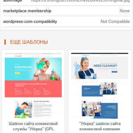
advImage
https://s.tmimgcdn.com/scr/49200/49233-original.jpg
marketplace-membership
None
wordpress-com-compatibility
Not Compatible
ЕЩЕ ШАБЛОНЫ
Шаблон сайта клининговой
"Уборка" шаблон сайта
службы "Уборка" (GPL
клининговой компании