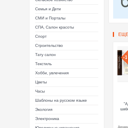
Семья и Дети
СМИ и Порталы
СПА, Салон красоты
ЕЩ
Спорт
Строительство
Тату салон
-
Текстиль
Хобби, увлечения
Цветы
Часы
Шаблоны на русском языке
"А
шабл
Экология
Электроника
Динами
Ювелирные украшения