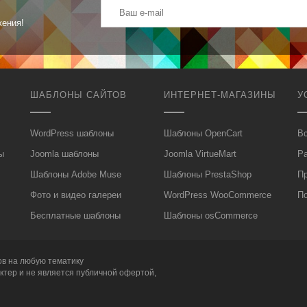
жения!
ШАБЛОНЫ САЙТОВ
ИНТЕРНЕТ-МАГАЗИНЫ
У
WordPress шаблоны
Шаблоны OpenCart
Вс
ы
Joomla шаблоны
Joomla VirtueMart
Р
Шаблоны Adobe Muse
Шаблоны PrestaShop
П
Фото и видео галереи
WordPress WooCommerce
П
Бесплатные шаблоны
Шаблоны osCommerce
ов
на любую тематику
ктер и не является публичной офертой,