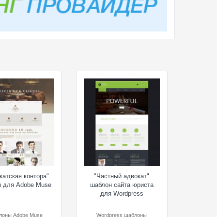
катская контора"
"Частный адвокат"
н для Adobe Muse
шаблон сайта юриста
для Wordpress
лоны Adobe Muse
Wordpress шаблоны