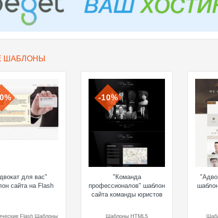
Е ШАБЛОНЫ
10%
-10%
двокат для вас"
"Команда
"Адво
он сайта на Flash
профессионалов" шаблон
шабло
сайта команды юристов
ческие Flash Шаблоны
Шаблоны HTML5
Шаб