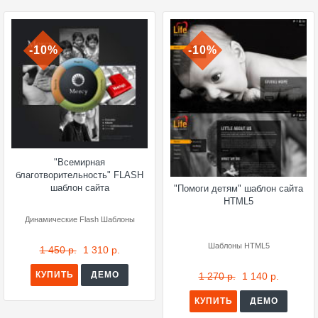
-10%
-10%
"Всемирная
благотворительность" FLASH
шаблон сайта
"Помоги детям" шаблон сайта
HTML5
Динамические Flash Шаблоны
Шаблоны HTML5
1 450 р.
1 310 р.
КУПИТЬ
ДЕМО
1 270 р.
1 140 р.
КУПИТЬ
ДЕМО