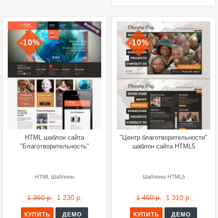
-10%
-10%
HTML шаблон сайта
"Центр благотворительности"
"Благотворительность"
шаблон сайта HTML5
HTML Шаблоны
Шаблоны HTML5
1 360 р.
1 230 р.
1 450 р.
1 310 р.
КУПИТЬ
ДЕМО
КУПИТЬ
ДЕМО