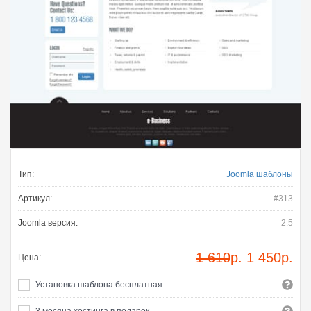
Тип:
Joomla шаблоны
Артикул:
#313
Joomla версия:
2.5
1 610
р.
1 450
р.
Цена:
Установка шаблона бесплатная
3 месяца хостинга в подарок