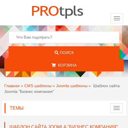
Toggl
naviga
ПОИСК
КОРЗИНА
Главная
»
CMS шаблоны
»
Joomla шаблоны
»
Шаблон сайта
Joomla "Бизнес компания"
ТЕМЫ
Toggl
navig
ШАБЛОН САЙТА JOOMLA "БИЗНЕС КОМПАНИЯ"