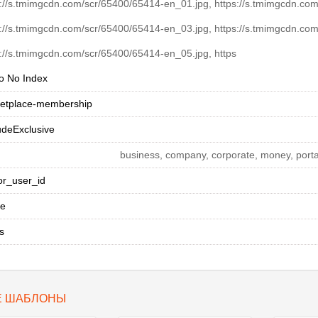
s://s.tmimgcdn.com/scr/65400/65414-en_01.jpg, https://s.tmimgcdn.co
s://s.tmimgcdn.com/scr/65400/65414-en_03.jpg, https://s.tmimgcdn.co
s://s.tmimgcdn.com/scr/65400/65414-en_05.jpg, https
 No Index
etplace-membership
udeExclusive
business, company, corporate, money, portal,
or_user_id
ee
s
Е ШАБЛОНЫ