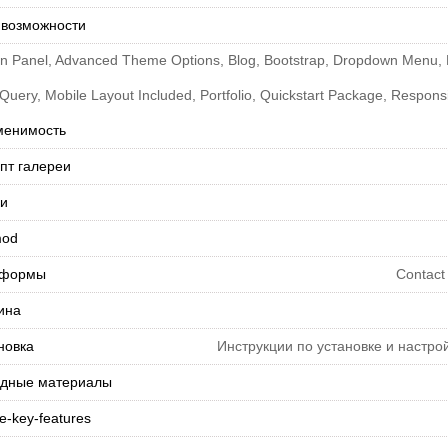
 возможности
n Panel, Advanced Theme Options, Blog, Bootstrap, Dropdown Menu, 
Query, Mobile Layout Included, Portfolio, Quickstart Package, Respons
менимость
пт галереи
и
mod
-формы
Contact
ина
новка
Инструкции по установке и настро
дные материалы
e-key-features