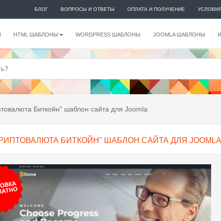
БЛОГ
ВОПРОСЫ И ОТВЕТЫ
ОПЛАТА И ПОЛУЧЕНИЕ
УСЛОВИ
И
HTML ШАБЛОНЫ
WORDPRESS ШАБЛОНЫ
JOOMLA ШАБЛОНЫ
товалюта Биткойн" шаблон сайта для Joomla
КРИПТОВАЛЮТА БИТКОЙН" ШАБЛОН САЙТА ДЛЯ JOOML