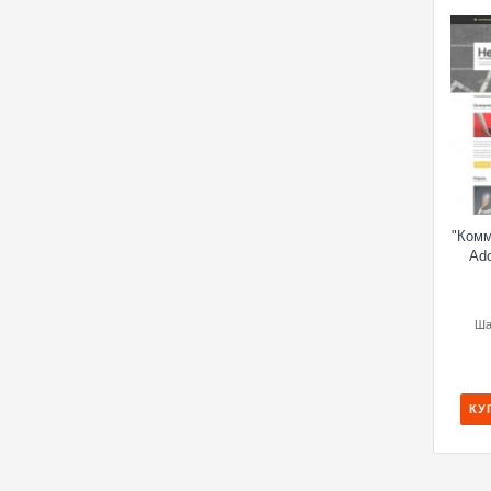
"Комм
Ad
Ша
КУ