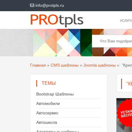
info@protpls.ru
УСЛУГ
Главная
»
CMS шаблоны
»
Joomla шаблоны
»
"Крип
ТЕМЫ
"
Bootstrap Шаблоны
Автомобили
Автосервис
Автошкола
Адаптивные шаблоны