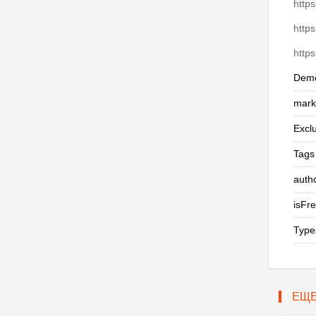
http
http
http
Demo
mark
Excl
Tags
auth
isFr
Type
ЕЩ