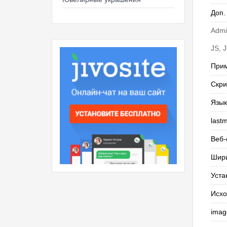
Доп.
Admi
JS, J
При
Скри
Язык
last
Веб
Шир
Уста
Исхо
imag