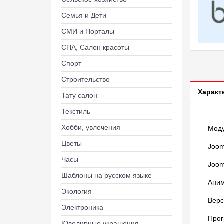
Семья и Дети
СМИ и Порталы
СПА, Салон красоты
Спорт
Строительство
Характ
Тату салон
Текстиль
Хобби, увлечения
Мод
Цветы
Joom
Часы
Joom
Шаблоны на русском языке
Ани
Экология
Верс
Электроника
Прог
Ювелирные украшения