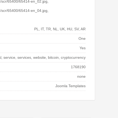
m/scr/65400/65414-en_02.jpg,
m/scr/65400/65414-en_04.jpg,
PL, IT, TR, NL, UK, HU, SV, AR
One
Yes
 service, services, website, bitcoin, cryptocurrency
1768190
none
Joomla Templates