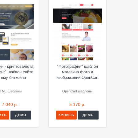
йн - криптовалюта
"Фотография" шаблон
инг" шаблон сайта
магазина фото и
тему биткойна
изображений OpenCart
TML Шаблоны
OpenCart шаблоны
7 040 р.
5 170 р.
ИТЬ
ДЕМО
КУПИТЬ
ДЕМО