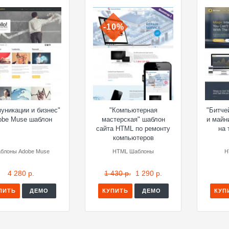
-10%
уникации и бизнес"
"Компьютерная
"Битче
obe Muse шаблон
мастерская" шаблон
и майн
сайта HTML по ремонту
на 
компьютеров
блоны Adobe Muse
HTML Шаблоны
H
4 280 р.
1 430 р.
1 290 р.
ПИТЬ
ДЕМО
КУПИТЬ
ДЕМО
КУП