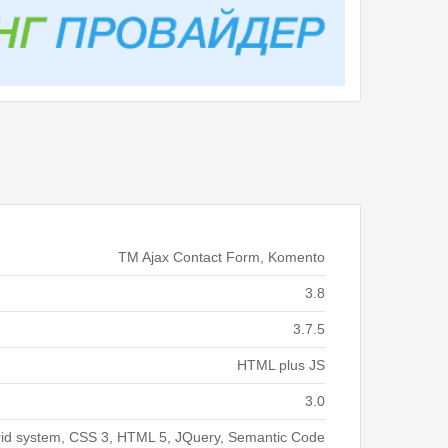
TM Ajax Contact Form, Komento
3.8
3.7.5
HTML plus JS
3.0
rid system, CSS 3, HTML 5, JQuery, Semantic Code