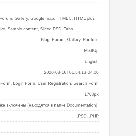
Forum, Gallery, Google map, HTML 5, HTML plus
ive, Sample content, Sliced PSD, Tabs
Blog, Forum, Gallery, Portfolio
MixItUp
English
2020-08-16T01:54:13-04:00
 Form, Login Form, User Registration, Search Form
1700px
йке включены (находятся в папке Documentation).
.PSD, .PHP