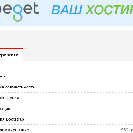
еристики
ули
la совместимость
la версия
мация
ия Bootstrap
раммирование
960 g