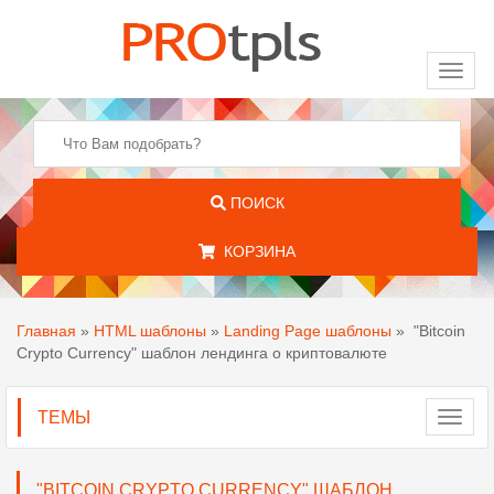
Toggl
naviga
ПОИСК
КОРЗИНА
Главная
»
HTML шаблоны
»
Landing Page шаблоны
»
"Bitcoin
Crypto Currency" шаблон лендинга о криптовалюте
ТЕМЫ
Toggl
navig
"BITCOIN CRYPTO CURRENCY" ШАБЛОН