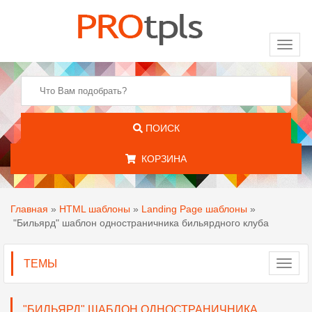
Toggl
naviga
ПОИСК
КОРЗИНА
Главная
»
HTML шаблоны
»
Landing Page шаблоны
»
"Бильярд" шаблон одностраничника бильярдного клуба
ТЕМЫ
Toggl
navig
"БИЛЬЯРД" ШАБЛОН ОДНОСТРАНИЧНИКА