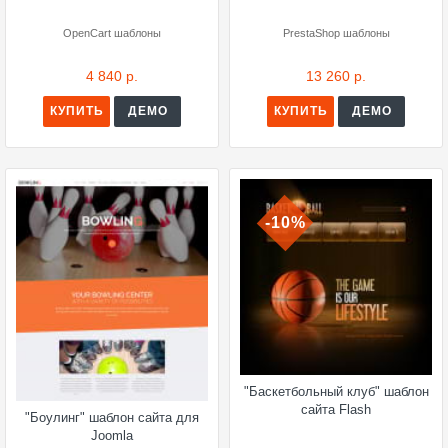
OpenCart шаблоны
PrestaShop шаблоны
4 840 р.
13 260 р.
КУПИТЬ
ДЕМО
КУПИТЬ
ДЕМО
-10%
"Баскетбольный клуб" шаблон
сайта Flash
"Боулинг" шаблон сайта для
Joomla