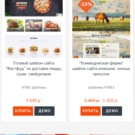
-10%
Готовый шаблон сайта
"Коневодческая ферма"
"Фастфуд" по доставке пиццы,
шаблон сайта конюшни, конных
суши, гамбургеров
прогулок
HTML Шаблоны
Шаблоны HTML5
3 530 р.
1 450 р.
1 310 р.
КУПИТЬ
ДЕМО
КУПИТЬ
ДЕМО