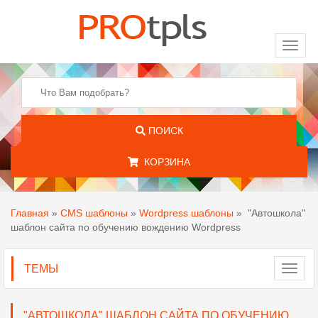
Toggl
naviga
ПОИСК
КОРЗИНА
Главная
»
CMS шаблоны
»
Wordpress шаблоны
»
"Автошкола"
шаблон сайта по обучению вождению Wordpress
ТЕМЫ
Toggl
navig
"АВТОШКОЛА" ШАБЛОН САЙТА ПО ОБУЧЕНИЮ