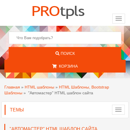
Toggl
naviga
ПОИСК
КОРЗИНА
Главная
»
HTML шаблоны
»
HTML Шаблоны, Bootstrap
Шаблоны
»
"Автомастер" HTML шаблон сайта
ТЕМЫ
Toggl
navig
"АВТОМАСТЕР" HTML ШАБЛОН САЙТА