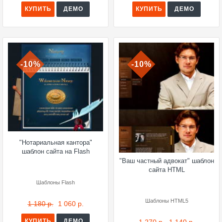
КУПИТЬ
ДЕМО
КУПИТЬ
ДЕМО
-10%
-10%
"Нотариальная кантора"
шаблон сайта на Flash
"Ваш частный адвокат" шаблон
сайта HTML
Шаблоны Flash
Шаблоны HTML5
1 180 р.
1 060 р.
КУПИТЬ
ДЕМО