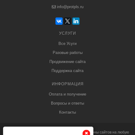
info@protpls.ru
УСЛУГИ
Все Усуги
Разовые работы
Продвижение сайта
Поддержка сайта
ИНФОРМАЦИЯ
Оплата и получение
Вопросы и ответы
Контакты
© 2013 - 2026
PRO
tpls.ru профессиональные
шаблоны сайтов
на любую
✖
✖