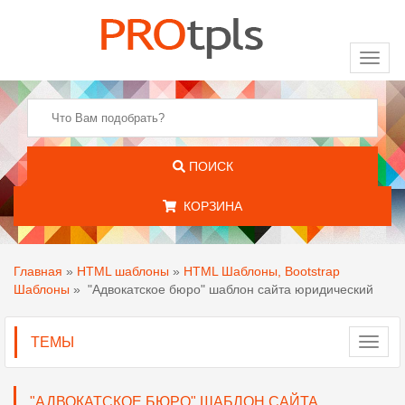
Toggl
naviga
ПОИСК
КОРЗИНА
Главная
»
HTML шаблоны
»
HTML Шаблоны, Bootstrap
Шаблоны
»
"Адвокатское бюро" шаблон сайта юридический
ТЕМЫ
Toggl
navig
"АДВОКАТСКОЕ БЮРО" ШАБЛОН САЙТА