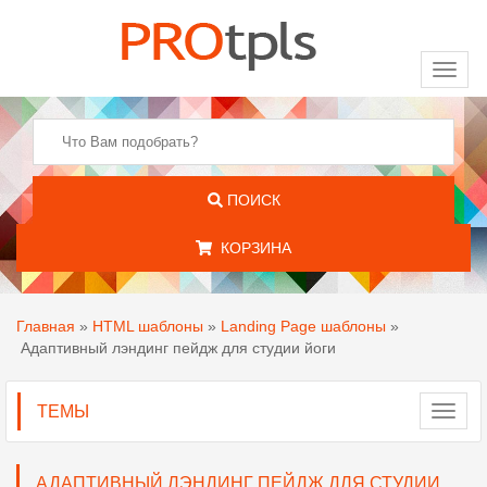
Toggl
naviga
ПОИСК
КОРЗИНА
Главная
»
HTML шаблоны
»
Landing Page шаблоны
»
Адаптивный лэндинг пейдж для студии йоги
ТЕМЫ
Toggl
navig
АДАПТИВНЫЙ ЛЭНДИНГ ПЕЙДЖ ДЛЯ СТУДИИ